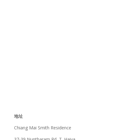
地址
Chiang Mai Smith Residence
37-39 Nuntharam Rd, T. Haiya